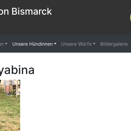
on Bismarck
en
Unsere Hündinnen
Unsere Würfe
Bildergalerie
Ryabina