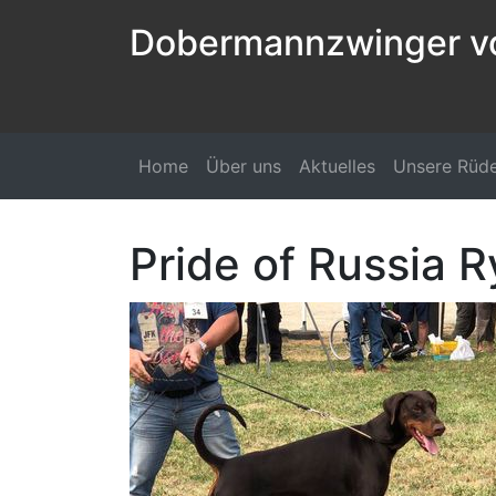
Dobermannzwinger v
Navigation überspringen
Home
Über uns
Aktuelles
Unsere Rüd
Pride of Russia 